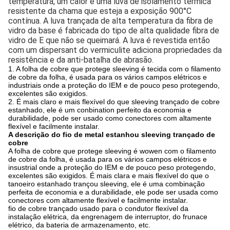
temperatura, um calor e uma luva de isolamento térmica
resistente da chama que esteja a exposição 900°C
contínua. A luva trançada de alta temperatura da fibra de
vidro da base é fabricada do tipo de alta qualidade fibra de
vidro de E que não se queimará. A luva é revestida então
com um dispersant do vermiculite adiciona propriedades da
resistência e da anti-batalha de abrasão.
1. A folha de cobre que protege sleeving é tecida com o filamento
de cobre da folha, é usada para os vários campos elétricos e
industriais onde a proteção do IEM e de pouco peso protegendo,
excelentes são exigidos.
2. É mais claro e mais flexível do que sleeving trançado de cobre
estanhado, ele é um conbination perfeito da economia e
durabilidade, pode ser usado como conectores com altamente
flexível e facilmente instalar.
A descrição do fio de metal estanhou sleeving trançado de
cobre
A folha de cobre que protege sleeving é wowen com o filamento
de cobre da folha, é usada para os vários campos elétricos e
insustrial onde a proteção do IEM e de pouco peso protegendo,
excelentes são exigidos. É mais clara e mais flexível do que o
tanoeiro estanhado trançou sleeving, ele é uma combinação
perfeita de economia e a durabilidade, ele pode ser usada como
conectores com altamente flexível e facilmente instalar.
fio de cobre trançado usado para o condutor flexível da
instalação elétrica, da engrenagem de interruptor, do frunace
elétrico, da bateria de armazenamento, etc.