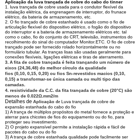
Aplicação da luva trançada de cobre do cabo do tinner
1. luva trançada de cobre usada para o condutor flexível da
instalação elétrica, da engrenagem de interruptor, do frunace
elétrico, da bateria de armazenamento, etc.
2. O fio trançado de cobre estanhado é usado como o fio de
articulação flexível do dispositivo elétrico, o fogão do dispositivo
do interruptor e a bateria de armazenamento elétricos etc. tal
como o cabo, fio do conjunto do CRT, televisão, instrumentos do
recolhimento do sinal do computador Monitor.ETC. O fio de cobre
trançado pode ser fornecido rolado horizontalmente ou no
formulário tubular. As tranças lisas são usadas geralmente para
conexões flexíveis, ligações elétricas e tiras de aterramento.
3. A fita de cobre trançada é feita trançando um número de
eixos (24,36,48) do melhor círculo da qualidade
fios (0,10, 0,15, 0,20) ou fios Sn-revestidos macios (0,10,
0,15) a transformar-se única camada ou multi tipo das
camadas.
4. resistividade da C.C. da fita trançada de cobre (20°C) são
menos de 0.022Ω.mm2/m
Detalhes de
Aplicação
Luva trançada de cobre de
de
expansão estanhada do cabo do fio
1) A trança de múltiplos propósitos do metal fornece a proteção e
aterrar para chicotes de fios do equipamento ou do fio, para
proteger seu investimento.
2) O projeto expansível permite a instalação rápida e fácil de
pacotes do cabo ou do fio
3) A trança de cobre estanhada qualidade pode facilmente ser