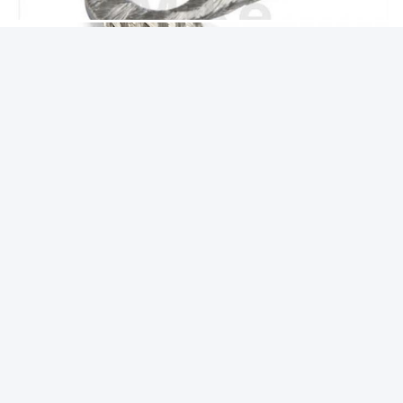
Etiquetas:
Sleeving Trançado Metálico
Cabo Que Protege O Envoltório
Protetor De Cobre Estanhado Da Trança