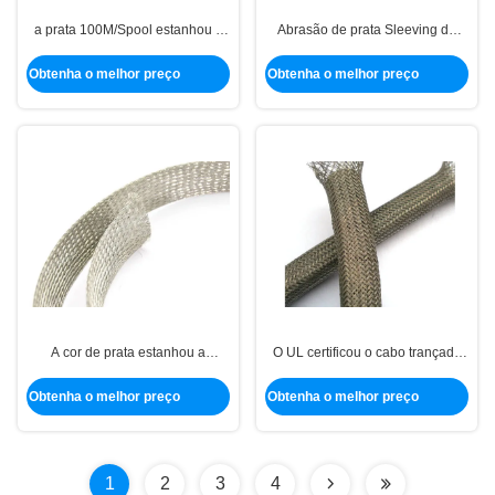
a prata 100M/Spool estanhou a
Abrasão de prata Sleeving de
proteção Sleeving trançada de
EMI Shielding Tinned Copper
cobre do IEM/IRF/ESD
Braided resistente
Obtenha o melhor preço
Obtenha o melhor preço
A cor de prata estanhou a
O UL certificou o cabo trançado
abrasão Sleeving trançada de
de cobre estanhado que Sleeving
cobre 100 M/Spool resistentes
a resistência de umidade alta
Obtenha o melhor preço
Obtenha o melhor preço
1
2
3
4