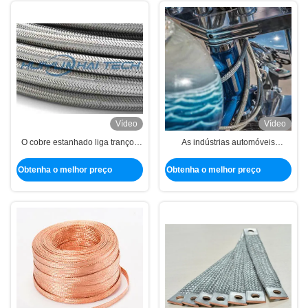
Vídeo
Vídeo
O cobre estanhado liga trançou
As indústrias automóveis
Ni80Cr20 resistente de alta
estanharam a resistência de alta
temperatura Sleeving
temperatura Sleeving trançada
Obtenha o melhor preço
Obtenha o melhor preço
de cobre