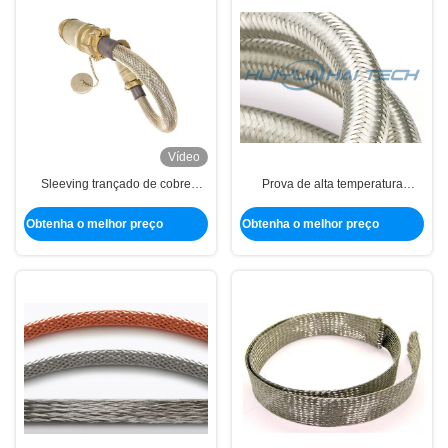
Vídeo
Sleeving trançado de cobre
Prova de alta temperatura
estanhado expansível do fio puro
estanhada de múltiplos
para a proteção da folha
propósitos do protetor de cobre
Obtenha o melhor preço
Obtenha o melhor preço
da trança para o
interruptor/engrenagem