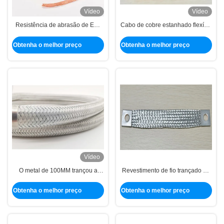
Vídeo
Vídeo
Resistência de abrasão de EMI
Cabo de cobre estanhado flexível
Shielding Copper Braided
que protege a luva para o
Sleeving da proteção do cabo
conector elétrico
Obtenha o melhor preço
Obtenha o melhor preço
Vídeo
O metal de 100MM trançou a
Revestimento de fio trançado de
proteção da bucha de cobre das
cobre de alta temperatura para
cablagens da luva
forno elétrico
Obtenha o melhor preço
Obtenha o melhor preço