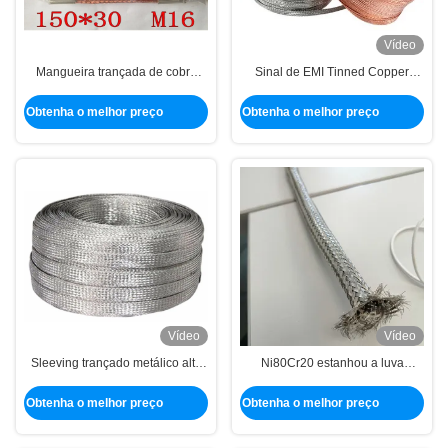
Vídeo
Mangueira trançada de cobre
Sinal de EMI Tinned Copper
estanhado resistente à abrasão
Braided Sleeving que protege a
proteção do cabo
Obtenha o melhor preço
Obtenha o melhor preço
Vídeo
Vídeo
Sleeving trançado metálico alto
Ni80Cr20 estanhou a luva
da resistência de abrasão para
trançada Sleeving trançada de
EMI Shielding
cobre da liga resistente da
Obtenha o melhor preço
Obtenha o melhor preço
abrasão