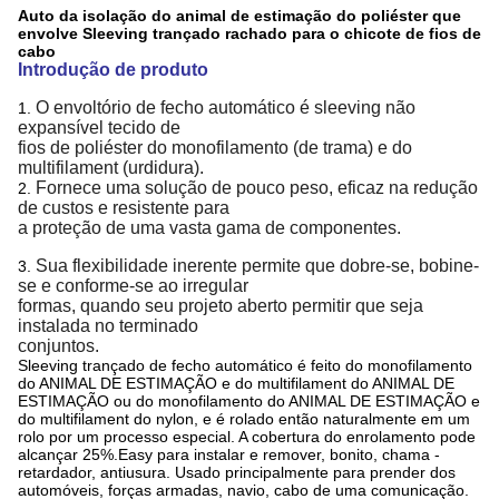
Auto da isolação do animal de estimação do poliéster que
envolve Sleeving trançado rachado para o chicote de fios de
cabo
Introdução de produto
O envoltório de fecho automático é sleeving não
1.
expansível tecido de
fios de poliéster do monofilamento (de trama) e do
multifilament (urdidura).
Fornece uma solução de pouco peso, eficaz na redução
2.
de custos e resistente para
a proteção de uma vasta gama de componentes.
Sua flexibilidade inerente permite que dobre-se, bobine-
3.
se e conforme-se ao irregular
formas, quando seu projeto aberto permitir que seja
instalada no terminado
conjuntos.
Sleeving trançado de fecho automático é feito do monofilamento
do ANIMAL DE ESTIMAÇÃO e do multifilament do ANIMAL DE
ESTIMAÇÃO ou do monofilamento do ANIMAL DE ESTIMAÇÃO e
do multifilament do nylon, e é rolado então naturalmente em um
rolo por um processo especial. A cobertura do enrolamento pode
alcançar 25%.Easy para instalar e remover, bonito, chama -
retardador, antiusura. Usado principalmente para prender dos
automóveis, forças armadas, navio, cabo de uma comunicação.