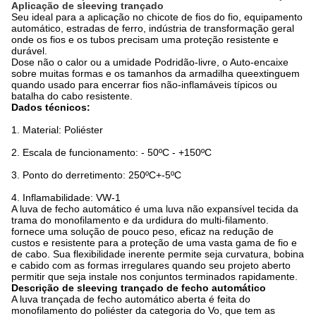
Aplicação de sleeving trançado
Seu ideal para a aplicação no chicote de fios do fio, equipamento
automático, estradas de ferro, indústria de transformação geral
onde os fios e os tubos precisam uma proteção resistente e
durável.
Dose não o calor ou a umidade Podridão-livre, o Auto-encaixe
sobre muitas formas e os tamanhos da armadilha queextinguem
quando usado para encerrar fios não-inflamáveis típicos ou
batalha do cabo resistente.
Dados técnicos:
1. Material: Poliéster
2. Escala de funcionamento: - 50ºC - +150ºC
3. Ponto do derretimento: 250ºC+-5ºC
4. Inflamabilidade: VW-1
A luva de fecho automático é uma luva não expansível tecida da
trama do monofilamento e da urdidura do multi-filamento.
fornece uma solução de pouco peso, eficaz na redução de
custos e resistente para a proteção de uma vasta gama de fio e
de cabo. Sua flexibilidade inerente permite seja curvatura, bobina
e cabido com as formas irregulares quando seu projeto aberto
permitir que seja instale nos conjuntos terminados rapidamente.
Descrição de sleeving trançado de fecho automático
A luva trançada de fecho automático aberta é feita do
monofilamento do poliéster da categoria do Vo, que tem as