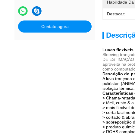
Habilidade Da
Destacar:
Contato agora
Descriç
Luvas flexíveis
Sleeving trança
DE ESTIMAÇÃO e a
aproveita na pro
como computadore
Descrição do p
A luva trançada
poliéster. (ANIM
isolação térmica.
Características
>
Chama-retarda
> fácil, custo & 
> mais flexível 
> corta facilmen
> cortado & abra
> sobreposição 
> produto químic
> ROHS complac