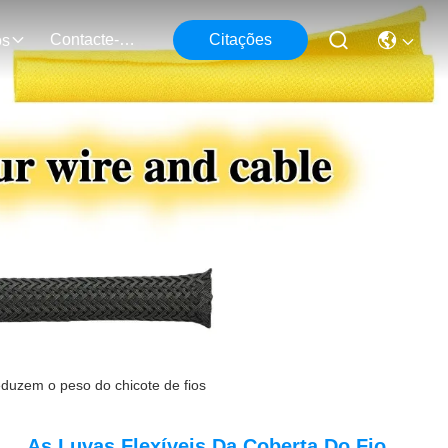
Contacte-Nos
Citações
os
reduzem o peso do chicote de fios
As Luvas Flexíveis Da Coberta Do Fio