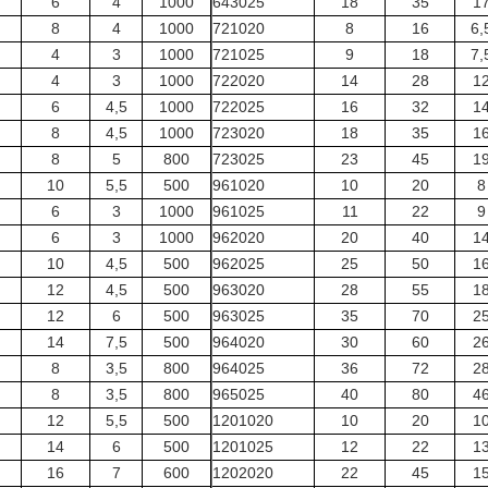
6
4
1000
643025
18
35
1
8
4
1000
721020
8
16
6,
4
3
1000
721025
9
18
7,
4
3
1000
722020
14
28
1
6
4,5
1000
722025
16
32
1
8
4,5
1000
723020
18
35
1
8
5
800
723025
23
45
1
10
5,5
500
961020
10
20
8
6
3
1000
961025
11
22
9
6
3
1000
962020
20
40
1
10
4,5
500
962025
25
50
1
12
4,5
500
963020
28
55
1
12
6
500
963025
35
70
2
14
7,5
500
964020
30
60
2
8
3,5
800
964025
36
72
2
8
3,5
800
965025
40
80
4
12
5,5
500
1201020
10
20
1
14
6
500
1201025
12
22
1
16
7
600
1202020
22
45
1