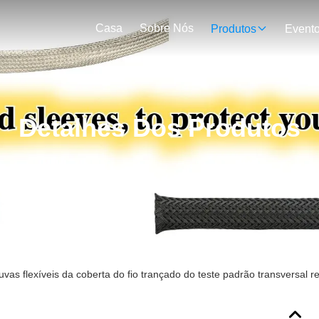
Casa
Sobre Nós
Produtos
Event
Detalhes Dos Produtos
luvas flexíveis da coberta do fio trançado do teste padrão transversal 