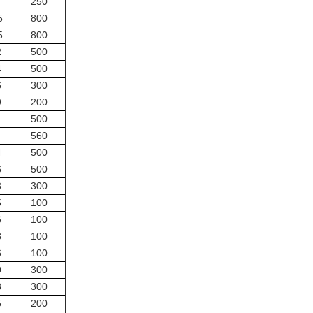
7
250
5
800
5
800
2
500
4
500
6
300
9
200
500
560
4
500
6
500
8
300
5
100
6
100
8
100
6
100
0
300
3
300
5
200