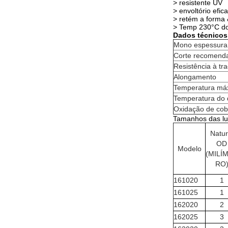
> resistente UV
> envoltório efi
> retém a forma 
> Temp 230°C do
Dados técnicos
Mono espessura 
Corte recomend
Resistência à tr
Alongamento
Temperatura má
Temperatura do 
Oxidação de cob
Tamanhos das lu
Natur
OD
Modelo
(MILÍ
RO
161020
1
161025
1
162020
2
162025
3