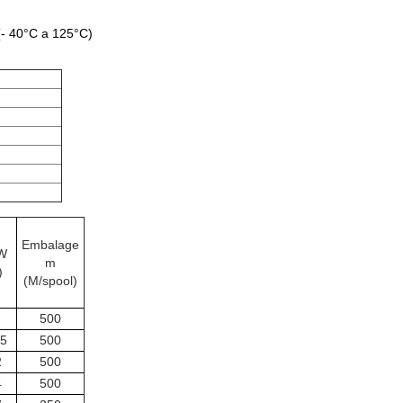
(- 40°C a 125°C)
Embalage
W
m
)
(M/spool)
500
,5
500
2
500
4
500