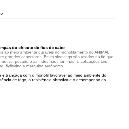
io
tampas do chicote de fios de cabo
eis ao meio ambiente duráveis do monofilamento do ANIMAL
bre grandes conectores. Estes sleevings são usados no fio que
otivo, pesado e as indústrias marinhas. E aplicações tais
g, flyfishing e mergulho autônomo.
 é trançada com o monofil favorável ao meio ambiente do
stência de fogo, a resistência abrasiva e o desempenho da