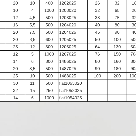
20
10
400
1202025
26
32
1
10
4
1000
1203020
32
65
2
12
4,5
500
1203025
38
75
3
16
5,5
500
1204020
40
80
3
20
7,5
500
1204025
45
90
4
20
8,5
600
1205025
50
100
50
25
12
300
1206025
64
130
60
12
5
1000
1207025
76
150
70
14
6
800
1486025
80
160
80
20
8,5
500
1487025
90
180
90
25
10
500
1488025
100
200
10
30
11
500
flat1053020
32
15
250
flat1053025
14
6
1000
flat1054025