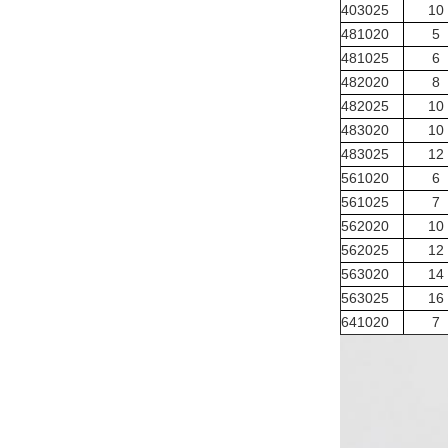
403025
10
481020
5
481025
6
482020
8
482025
10
483020
10
483025
12
561020
6
561025
7
562020
10
562025
12
563020
14
563025
16
641020
7