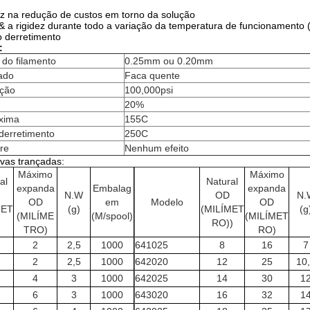
caz na redução de custos em torno da solução
& a rigidez durante todo a variação da temperatura de funcionamento 
 derretimento
:
do filamento
0.25mm ou 0.20mm
ado
Faca quente
ação
100,000psi
20%
xima
155C
derretimento
250C
re
Nenhum efeito
vas trançadas:
Máximo
Máximo
al
Natural
expanda
Embalag
expanda
N.W
OD
N.
OD
em
Modelo
OD
MET
(g)
(MILÍMET
(g
(MILÍME
(M/spool)
(MILÍMET
)
RO))
TRO)
RO)
2
2,5
1000
641025
8
16
7
2
2,5
1000
642020
12
25
10
4
3
1000
642025
14
30
1
6
3
1000
643020
16
32
1